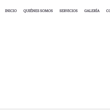
INICIO
QUIÉNES SOMOS
SERVICIOS
GALERÍA
C
Print Design
Portada
»
Projects
»
Print Design