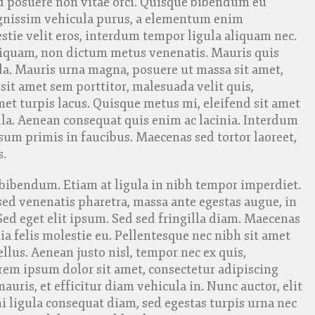
d posuere non vitae orci. Quisque bibendum eu
gnissim vehicula purus, a elementum enim
ie velit eros, interdum tempor ligula aliquam nec.
 aliquam, non dictum metus venenatis. Mauris quis
da. Mauris urna magna, posuere ut massa sit amet,
 sit amet sem porttitor, malesuada velit quis,
t turpis lacus. Quisque metus mi, eleifend sit amet
lla. Aenean consequat quis enim ac lacinia. Interdum
sum primis in faucibus. Maecenas sed tortor laoreet,
s.
 bibendum. Etiam at ligula in nibh tempor imperdiet.
sed venenatis pharetra, massa ante egestas augue, in
 Sed eget elit ipsum. Sed sed fringilla diam. Maecenas
ia felis molestie eu. Pellentesque nec nibh sit amet
llus. Aenean justo nisl, tempor nec ex quis,
em ipsum dolor sit amet, consectetur adipiscing
auris, et efficitur diam vehicula in. Nunc auctor, elit
i ligula consequat diam, sed egestas turpis urna nec