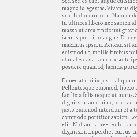
Sed sed ex eget augue euismo
magna id egestas. Vivamus di
vestibulum rutrum. Nam molest
In ultrices libero nec sapien
massa ut arcu tincidunt gravi
iaculis porttitor augue. Donec
maximus ipsum. Aenean sit ame
euismod ut, mollis finibus nu
et malesuada fames ac ante ip
posuere quam id, lacinia puru
Donec at dui in justo aliquam
Pellentesque euismod, libero 
facilisis felis neque ut purus.
dignissim arcu nibh, non lacin
justo euismod interdum et a te
commodo porttitor sapien. Lor
elit. Nullam laoreet volutpat m
dignissim imperdiet cursus, m